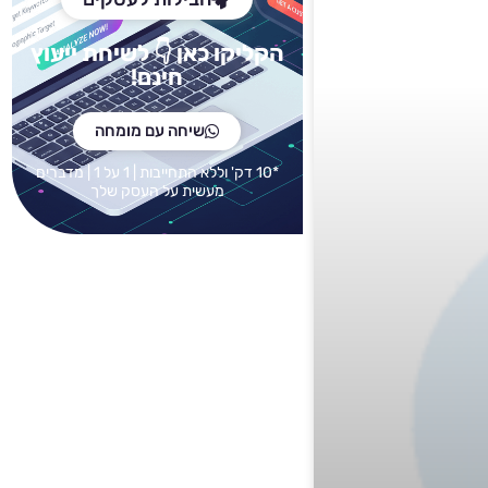
הקליקו כאן
👇 לש
יחת ייעוץ
חינם!
שיחה עם מומחה
*10 דק' וללא התחייבות | 1 על 1 | מדברים
מעשית על העסק שלך