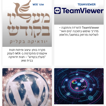
TEAMV
אתר WIX
TeamViewer להורדה והתקנה –
וש בתוכנה 'טים ויואר'
רחוק במחשב/ פלאפון
מקרה בוחן: עיצוב ופיתוח חנות
איקומרס מתקדמת ב-WIX לעסק
"מעלין בקודש" – חנות יודאיקה
בבית שאן