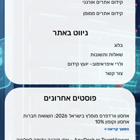
ם אתרים אורגני
ם אתרים ממומן
ניווט באתר
ת ותשובות
 איפראימוב- יועץ קידום
קשר
פוסטים אחרונים
אחסון וורדפרס מומלץ בישראל 2026: השוואת חברות
פון 10%
יאה »
TeamViewer או AnyDesk – איזו תוכנה עדיפה לשליטה