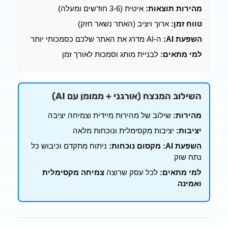
ות תוצאות:
איטית (3-6 חודשים ומעלה)
זמן:
ארוך ויציב (האתר נשאר חזק)
 AI:
ה-AI מדרג את האתר שלכם כסמכותי יותר
מתאים:
לבניית מותג וסמכות לאורך זמן
וב המנצח (אורגני + ממומן עם AI)
ות:
שילוב של מהירות מיידית וצמיחה יציבה
ות:
יציבות מקסימלית ונוכחות מלאה
 AI:
מקסום נוכחות:
ניתוח מתקדם וכיבוש כל
שוק
מתאים:
לכל עסק שרוצה
צמיחה מקסימלית
נה