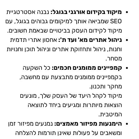
וד בקידום אורגני בגוגל:
נבנה אסטרטגיית
SEO שמביאה אותך למיקומים גבוהים בגוגל, עם
וד לקידום העסק בביטויים שבאמת חשובים.
ול אתרים מא' ועד ת':
אחסון אתרי תדמית
ת, ניהול ותחזוקת אתרים וניהול תוכן וחנויות
ר.
יינים ממומנים חכמים:
כל השקעה
פיינים ממומנים מתבצעת עם מחשבה,
ר ותכנון.
וד לקהל היעד של העסק שלך, מונעים
אות מיותרות ומגיעים ביחד לתוצאה
טבית.
נעות מפיזור מאמצים:
נמנעים מפיזור זמן
אבים על פעולות שאינן תורמות להצלחה