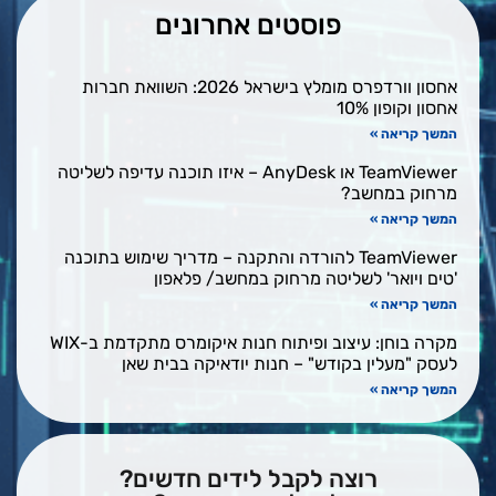
פוסטים אחרונים
אחסון וורדפרס מומלץ בישראל 2026: השוואת חברות
אחסון וקופון 10%
המשך קריאה »
TeamViewer או AnyDesk – איזו תוכנה עדיפה לשליטה
מרחוק במחשב?
המשך קריאה »
TeamViewer להורדה והתקנה – מדריך שימוש בתוכנה
'טים ויואר' לשליטה מרחוק במחשב/ פלאפון
המשך קריאה »
מקרה בוחן: עיצוב ופיתוח חנות איקומרס מתקדמת ב-WIX
לעסק "מעלין בקודש" – חנות יודאיקה בבית שאן
המשך קריאה »
רוצה לקבל לידים חדשים?