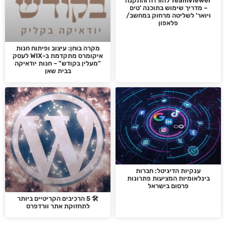
TeamViewer להורדה והתקנה
– מדריך שימוש בתוכנה 'טים
ויואר' לשליטה מרחוק במחשב/
פלאפון
מקרה בוחן: עיצוב ופיתוח חנות
איקומרס מתקדמת ב-WIX לעסק
"מעלין בקודש" – חנות יודאיקה
בבית שאן
ענקיות הדיגיטל: חברות
בינלאומיות המציעות פתרונות
פרסום בישראל
🛠️ 5 הרכיבים הקריטיים ביותר
לתחזוקת אתר וורדפרס