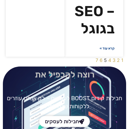
– SEO
בגוגל
קרא עוד »
7
6
5
4
3
2
1
רוצה להכפיל את
חבילות קידום BOOST
לעסקים – רק אנחנו עוזרים
ללקוחות שלנו למכור!
חבילות לעסקים