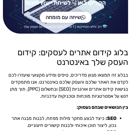
הקליקו כאן
👇 לש
יחת ייעוץ חינם!
שיחה עם מומחה
*10 דק' וללא התחייבות | 1 על 1 | מדברים מעשית על העסק שלך
בלוג קידום אתרים לעסקים: קידום
העסק שלך באינטרנט
בבלוג זה תמצאו מגוון מדריכים, טיפים ומידע מקצועי שיעזרו לכם
לקדם את האתר שלכם והעסק שלכם באינטרנט. אנו מתמקדים
בגישות קידום אתרים אורגניות (SEO) ובתשלום (PPC), תוך מתן
דגש על אסטרטגיות מוכחות וטכניקות עדכניות.
בין הנושאים שבהם נעסוק:
SEO:
כיצד לבצע מחקר מילות מפתח, לבנות מבנה אתר
נכון, ליצור תוכן איכותי ולבנות קישורים חיצוניים.