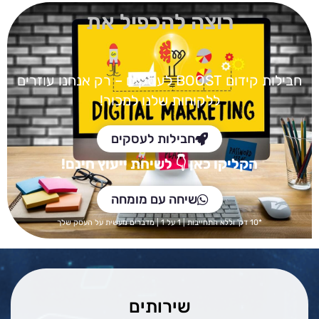
רוצה להכפיל את
חבילות קידום BOOST
לעסקים – רק אנחנו עוזרים
ללקוחות שלנו למכור!
חבילות לעסקים
הקליקו כאן
👇 לש
יחת ייעוץ חינם!
שיחה עם מומחה
*10 דק' וללא התחייבות | 1 על 1 | מדברים מעשית על העסק שלך
שירותים