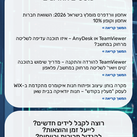
אחסון וורדפרס מומלץ בישראל 2026: השוואת חברות
אחסון וקופון 10%
המשך קריאה »
TeamViewer או AnyDesk – איזו תוכנה עדיפה לשליטה
מרחוק במחשב?
המשך קריאה »
TeamViewer להורדה והתקנה – מדריך שימוש בתוכנה
'טים ויואר' לשליטה מרחוק במחשב/ פלאפון
המשך קריאה »
מקרה בוחן: עיצוב ופיתוח חנות איקומרס מתקדמת ב-WIX
לעסק "מעלין בקודש" – חנות יודאיקה בבית שאן
המשך קריאה »
רוצה לקבל לידים חדשים?
לייעל זמן והוצאות?
להגדיל מכירות ורווחים?