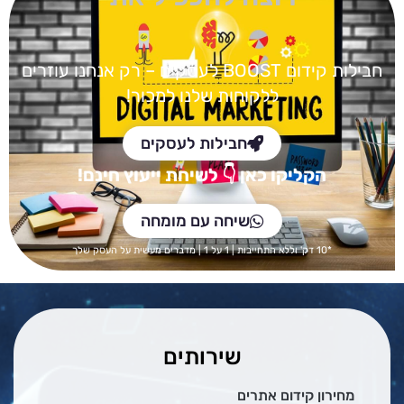
חבילות קידום BOOST
לעסקים – רק אנחנו עוזרים
ללקוחות שלנו למכור!
חבילות לעסקים
הקליקו כאן
👇 לש
יחת ייעוץ חינם!
שיחה עם מומחה
*10 דק' וללא התחייבות | 1 על 1 | מדברים מעשית על העסק שלך
שירותים
מחירון קידום אתרים