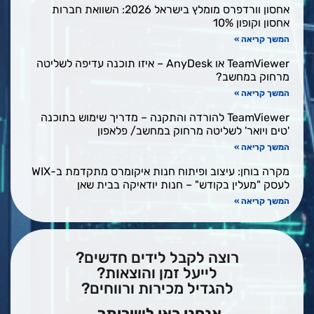
אחסון וורדפרס מומלץ בישראל 2026: השוואת חברות
אחסון וקופון 10%
המשך קריאה »
TeamViewer או AnyDesk – איזו תוכנה עדיפה לשליטה
מרחוק במחשב?
המשך קריאה »
TeamViewer להורדה והתקנה – מדריך שימוש בתוכנה
'טים ויואר' לשליטה מרחוק במחשב/ פלאפון
המשך קריאה »
מקרה בוחן: עיצוב ופיתוח חנות איקומרס מתקדמת ב-WIX
לעסק "מעלין בקודש" – חנות יודאיקה בבית שאן
המשך קריאה »
רוצה לקבל לידים חדשים?
לייעל זמן והוצאות?
להגדיל מכירות ורווחים?
אנחנו כאן לשירותך.