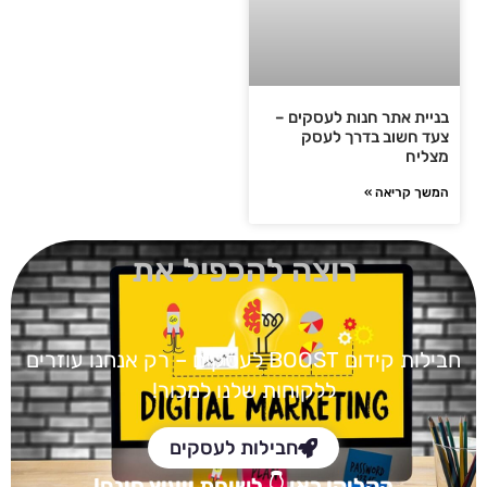
בניית אתר חנות לעסקים –
צעד חשוב בדרך לעסק
מצליח
המשך קריאה »
רוצה להכפיל את
חבילות קידום BOOST
לעסקים – רק אנחנו עוזרים
ללקוחות שלנו למכור!
חבילות לעסקים
הקליקו כאן
👇 לש
יחת ייעוץ חינם!