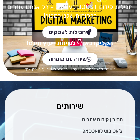
חבילות קידום BOOST
לעסקים – רק אנחנו עוזרים
ללקוחות שלנו למכור!
חבילות לעסקים
הקליקו כאן
👇 לש
יחת ייעוץ חינם!
שיחה עם מומחה
*10 דק' וללא התחייבות | 1 על 1 | מדברים מעשית על העסק שלך
שירותים
מחירון קידום אתרים
צ'אט בוט לוואטסאפ