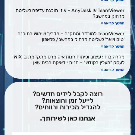
המשך קריאה »
TeamViewer או AnyDesk – איזו תוכנה עדיפה לשליטה
מרחוק במחשב?
המשך קריאה »
TeamViewer להורדה והתקנה – מדריך שימוש בתוכנה
'טים ויואר' לשליטה מרחוק במחשב/ פלאפון
המשך קריאה »
מקרה בוחן: עיצוב ופיתוח חנות איקומרס מתקדמת ב-WIX
לעסק "מעלין בקודש" – חנות יודאיקה בבית שאן
המשך קריאה »
רוצה לקבל לידים חדשים?
לייעל זמן והוצאות?
להגדיל מכירות ורווחים?
אנחנו כאן לשירותך.