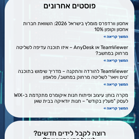
פוסטים אחרונים
אחסון וורדפרס מומלץ בישראל 2026: השוואת חברות
אחסון וקופון 10%
המשך קריאה »
TeamViewer או AnyDesk – איזו תוכנה עדיפה לשליטה
מרחוק במחשב?
המשך קריאה »
TeamViewer להורדה והתקנה – מדריך שימוש בתוכנה
'טים ויואר' לשליטה מרחוק במחשב/ פלאפון
המשך קריאה »
מקרה בוחן: עיצוב ופיתוח חנות איקומרס מתקדמת ב-WIX
לעסק "מעלין בקודש" – חנות יודאיקה בבית שאן
המשך קריאה »
רוצה לקבל לידים חדשים?