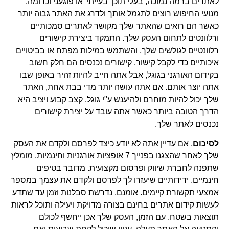
לאתרים ברמה נמוכה, בעלי תוכן 'בעייתי' או פוגעני וכדומה.
מנועי החיפוש רוצים לתגמל אותך ולדרג את האתר גבוה יותר
כאשר הם רואים שהאתר שלך מקושר לאתרים סמכותיים
ורלוונטים לתחום העסק שלך. התמקד ביצירת קישורים
רלוונטיים לגולשים שלך, והשתמש במילות מפתח או בביטויים
איכותיים כדי לקבל קישור. קישורים נכנסים הם חלק חשוב
בקידום האורגני בגוגל, אבל אתה חייב להיות זהיר באופן שבו
אתה יוצר אותם. אם אתה עושה יותר מדי בבת אחת, האתר
שלך יכול להיות מוחרם ולהיענש ע"י גוגל. קצב קבוע ויציב היא
הדרך הטובה ביותר כאשר אתה עובד על יצירת קישורים
נכנסים לאתר שלך.
לסיכום
, אם עדיין אתה לא יודע כיצד לפרסם ולקדם את העסק
שלך לאחר שהצגנו בפנייך 7 אופציות אורגניות וחינמיות, מומלץ
שתפנה לחברת שיווק ופרסום מקצועית. מדובר בטיפים
חינמיים, ידידותיים שיעזרו לך לפרסם ולקדם את עצמך במספר
אמצעי תקשורת קיימים. אומנם, נדרשת סבלנות וזמן עד שתדע
לעשות קידום אתרים בחינם בצורה מדויקת ויעילה ותוכל לראות
תוצאות בשטח. עם הזמן, העסק שלך אכן ייחשף לכולם