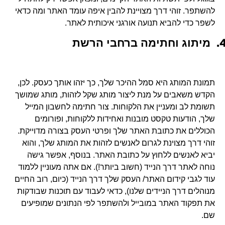
להשתפר. זוהי דרך מצויינת להבין איפה עומד האתר ומה כדאי
לשפר כדי להביא תנועה אורגני איכותית לאתר.
4
מיתוג וחתימה ברחבי הרשת
תמונת המותג היא סמל ההיכר שלך, כך יזהו אותך כעסק. לכן,
הקדש משאבים על מנת ליצור מותג שקל לזהות, מותג שמושך
תשומת לב ומעניין את הלקוחות. צור חתימה לחשבון המייל
שלך, הודעות טקסט מובנות ואחידות ללקוחות, ופורומים
הכוללים את כתובת האתר שלך ופרטי העסק בצורה מדוייקת.
זוהי דרך מצוינת לגרום לאנשים לזהות את המותג שלך, והוא
יביא לאנשים ללחוץ על כתובת האתר. בנוסף, אפשר גישה
נוחה לאתר דרך הנייד (חשוב ביותר!). אם אתה מעוניין ללמוד
עוד לגבי קידום האתר/ העסק שלך דרך הנייד (כיום, רוב החיים
מנוהלים דרך הניידים שלנו), כדאי לעבוד עם תוכנות שבודקות
את תפקוד האתר במובייל ולהשתפר לפי הנתונים שמופיעים
שם.