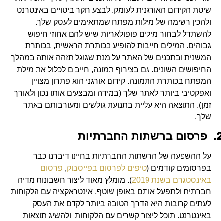
שיטת הקידום האורגנית לעומק. לבצע חקר ביטויים באינטרנט
ולהכין רשימה של מילות מפתח שמתאימים לעסק שלך.
להשתדל לבחור מילים פופולאריות שיש להם אחוזי חיפוש
גבוהים. המילים חייבות להופיע בכותרת הראשית, בכותרת
המשנית ובתכנים של האתר על מנת שגוגל תזהה אותה במהלך
החיפושים השונים. גם בצירוף תמונה, חייבים לכלול את מילת
המפתח בכותרת התמונה. קידום אורגני הוא פתרון מצויין
ואפקטיבי ביותר לאתר שלך (במידה ומבצעים אותו נכון ולאורך
זמן). התוצאה היא עליית בתנועת גולשים ומעורבותם באתר
שלך.
2
פרסום ברשתות החברתיות
על ההשפעה של הרשתות החברתיות בחיינו דיברנו כבר
בפרסומים קודמים (
טיפים לפרסום בפייסבוק
,
פרסום
באינסטגרם בשנת 2019
).
מומלץ מאוד ליצור חשבונות מדיה
חברתית ולתפעל אותם באופן שוטף, אינטראקציה עם הלקוחות
לעתים קרובות היא הדרך הטובה ביותר לקדם את העסק
באינטרנט. תוכל ליצור קשרים עם הלקוחות, ולהשיג תוצאות