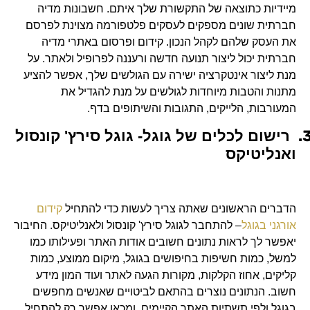
מיידיות כתוצאה של התקשורת שלך איתם. חשבונות מדיה
חברתית שונים מספקים לעסקים פלטפורמה מצוינת לפרסם
את העסק שלהם לקהל הנכון. קידום ופרסום באתרי מדיה
חברתית יכול ליצור תנועה חדשה ורעננה לפרופיל ולאתר. על
מנת ליצור אינטקרציה ישירה עם הגולשים שלך, אפשר להציע
מתנות והטבות מיוחדות לגולשים על מנת להגדיל את
המעורבות, הלייקים, התגובות והשיתופים בדף.
3
רישום לכלים של גוגל- גוגל סירץ' קונסול
ואנליטיקס
הדברים הראשונים שאתה צריך לעשות כדי להתחיל
קידום
אורגני בגוגל
– להתחבר לגוגל סירץ' קונסול ולאנליטיקס. החיבור
יאפשר לך לראות נתונים חשובים אודות האתר ופעילותו כמו
למשל, כמות חשיפות בחיפושים בגוגל, מיקום ממוצע, כמות
קליקים, אחוז הקלקות, מקורות הגעה לאתר ועוד המון מידע
חשוב. הנתונים נוצרים בהתאם לביטויים שאנשים מחפשים
בגוגל ולפי תשתיות האתר הקיימים, ומכאן אפשר רק להתחיל