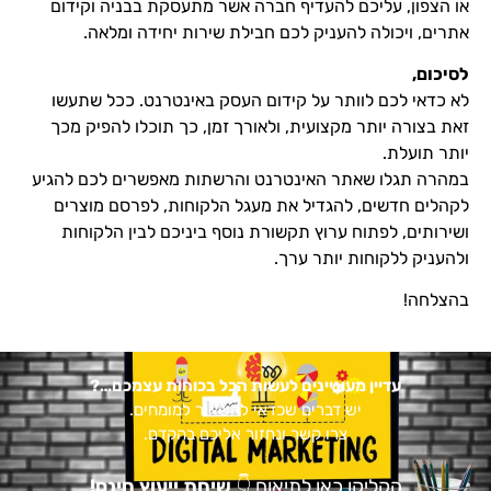
או הצפון, עליכם להעדיף חברה אשר מתעסקת בבניה וקידום
אתרים, ויכולה להעניק לכם חבילת שירות יחידה ומלאה.
לסיכום,
לא כדאי לכם לוותר על קידום העסק באינטרנט. ככל שתעשו
זאת בצורה יותר מקצועית, ולאורך זמן, כך תוכלו להפיק מכך
יותר תועלת.
במהרה תגלו שאתר האינטרנט והרשתות מאפשרים לכם להגיע
לקהלים חדשים, להגדיל את מעגל הלקוחות, לפרסם מוצרים
ושירותים, לפתוח ערוץ תקשורת נוסף ביניכם לבין הלקוחות
ולהעניק ללקוחות יותר ערך.
בהצלחה!
עדיין מעוניינים לעשות הכל בכוחות עצמכם…?
יש דברים שכדאי להשאיר למומחים.
צרו קשר ונחזור אליכם בהקדם.
הקליקו כאן לתיאום
👇
שיחת ייעוץ חינם!