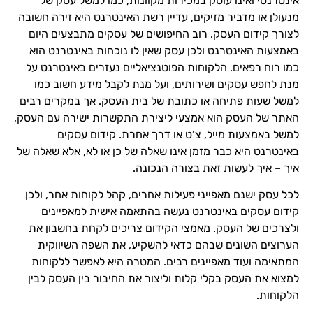
אינטרנטי ואינו עוסק במכירות מקוונות, כמו למשל עסק של
מנעולן או מדביר מזיקים, עדיין רשת האינטרנט היא זירה חשובה
לצורך קידום העסק. רוב החיפושים של עסקים מתבצעים היום
באמצעות האינטרנט ולכן עסק שאין לו נוכחות באינטרנט הוא
כמו רוח רפאים. הלקוחות הפוטנציאליים נעזרים באינטרנט על
מנת לחפש עסקים ושירותים, ועל מנת לקבל מידע חשוב כמו
למשל שעות פתיחה או כתובת של בית העסק. אך במקרים רבים
האתר של העסק הוא אמצעי ליצירת התקשרות ישירה עם העסק,
למשל באמצעות מייל, צ‘ט או דרך אחרת. קידום עסקים
באינטרנט היא כבר מזמן אינו שאלה של כן או לא, אלא שאלה של
איך – איך לעשות זאת בצורה הנכונה.
לכל עסק ישנם מאפייני פעילות אחרים, קהל לקוחות אחר, ולכן
קידום עסקים באינטרנט נעשה בהתאמה אישית למאפיינים
ולצרכים של העסק. מאמצי הקידום צריכים לקחת בחשבון את
הערוצים השונים שבהם כדאי להשקיע, את השפה השיווקית
המתאימה ועוד מאפיינים רבים. המטרה היא לאפשר ללקוחות
למצוא את העסק בקלי קלות וליצור את החיבור בין העסק לבין
הלקוחות.