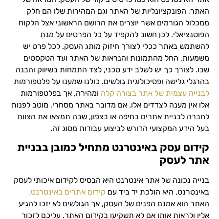
האתר, הפונקציונליות של האתר וגם המהירות שלו הם חלק
ממכלול הגורמים אשר יוצרים את הרושם הראשוני אצל הלקוח
הפוטנציאלי. לכן חשוב להקפיד על כל הפרטים על מנת
להשתמש באתר ככלי לצורך חיזוק מותג העסק. לכל פרט יש
משמעות, החל מהתמונות והנראות של האתר ועד הטקסטים
שבו. לצורך כך יש לשלב ידע טכני, לצד התמחות בשיווק והבנה
בהרגלי גלישה ופסיכולוגית גולשים. כולנו שמענו על פלטפורמות
לבנייה עצמית של אתר בצורה קלה
ומהירה, אך בפלטפורמות
אלו אין מענה לצדדים אלו. אם מדובר באתר מסחרי, מוטב לפנות
לחברה לבניית אתרים בחיפה או בצפון, שבה תמצאו את הצוות
בעל הידע המקצועי הדורש לביצוע עבודות מסוג זה.
קידום עסק באינטרנט מתחיל כמובן בבניית
אתר לעסק
בנייה נכונה של אתר אינטרנט היא הבסיס לקידום איכותי לעסק
באינטרנט, היא הולכת יד ביד עם
קידום אתרים באינטרנט.
האתר הוא אמנם הפנים של העסק, אך הגולשים לא יזכו להגיע
אליו ולראות אותו אם לא תשקיעו בקידום האתר. עליכם לזכור