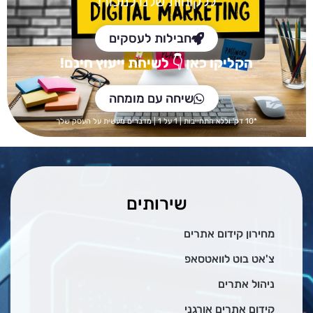
ללקוחות שלנו למכור!
חבילות לעסקים
הקליקו כאן
👇 לש
יחת ייעוץ חינם!
שיחה עם מומחה
*10 דק' וללא התחייבות | 1 על 1 | מדברים מעשית על העסק שלך
שירותים
מחירון קידום אתרים
צ'אט בוט לוואטסאפ
ניהול אתרים
קידום אתרים אורגני