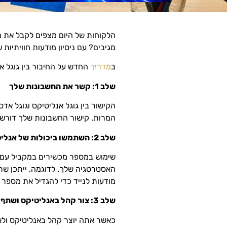
הלקוחות של היום מצפים לקבל את המ
מגיבים? עם ניסיון מודעות חוויתיות ש
ב
מדריך
החדש על החיבור בין גוגל א
שלב 1: קשר את החשבונות שלך
הקישור בין גוגל אנליטיקס וגוגל אד
המרות. קישור החשבונות שלך דורש
שלב 2: השתמשו ביכולות של אנליטיקס בכל סוגי המכשירים במקביל
שימוש במספר מכשירים במקביל עם א
האסטרטגיה שלך. לדוגמה, ייתכן ש
מודעות לנייד כדי להגדיל את מספר
שלב 3: צור קהל באנליטיקס ושתף אותו עם גוגל אדס
כאשר אתה יוצר קהל באנליטיקס ולאח