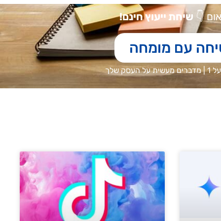
אום
👇
שיחת ייעוץ חינם!
יחה עם מומחה