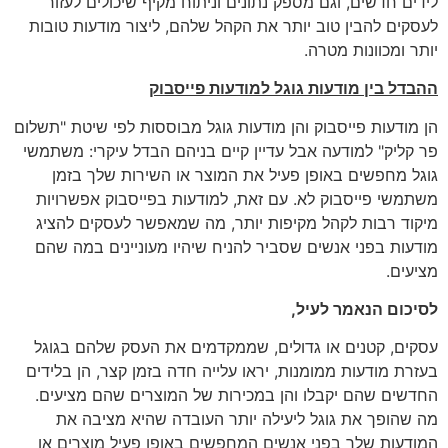
לידים חדשים, וגם מספק נתונים וניתוח מקיף שיכולים לעזור
לעסקים להבין טוב יותר את הקהל שלהם, ליצור מודעות טובות
יותר ומכוונות מטרה.
ההבדל בין מודעות גוגל למודעות פייסבוק
הן מודעות פייסבוק והן מודעות גוגל מבוססות לפי שיטת "תשלום
פר קליק" למודעה אבל עדיין קיים בניהם הבדל עיקרי: משתמשי
גוגל מחפשים באופן פעיל את המוצר או השירות שלך בזמן
משתמשי פייסבוק לא. עם זאת, למודעות בפייסבוק אפשרויות
מיקוד רבות לקהל מקיפות יותר, מה שמאפשר לעסקים להציג
מודעות בפני אנשים שסביר להניח שיהיו מעוניינים במה שהם
מציעים.
לסיכום הנאמר לעיל,
עסקים, קטנים או גדולים, שממקדמים את העסק שלהם בגוגל
בעזרת מודעות ממומנות, יראו עלייה חדה בזמן קצר, הן בלידים
החדשים שהם יקבלו והן במכירות של המוצרים שהם מציעים.
מה שהופך את גוגל ליעילה יותר העובדה שהיא מציבה את
המודעות שלך בפני אנשים המחפשים באופן פעיל מוצרים או