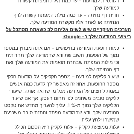
רלוונטיות למודעות – עד כמה מילת המפתח קשורה
למודעה שלך.
חווית דף נחיתה – עד כמה מילת המפתח קשורה לדף
הנחיתה או לאתר אליו מקשרת המודעה שלך.
הערכים העיקריים שיש לשים אליהם לב כשאתה מסתכל על
ביצועי המודעה שלך ב-
Google
:
כמות הופעת המודעה בחיפושים – אם אתה מבחין במספר
נמוך של הופעות, חשוב שתוודא שהמודעה שלך תחרותית
וכי מילות המפתח שבחרת תואמות את המודעה שלך ואת
דף הנחיתה שלך.
שיעור קליקים למודעה – מספר הקליקים על מודעות חלקי
מספר ההופעות. אחוז זה מאפשר לך לדעת כמה אנשים
באמת לוחצים על המודעה מכל מי שרואה אותה. שיעורי
קליקים טובים משתנים לפי תחום העסק, אך אם שיעור
הקליקים שלך נמוך מ-% 1, עליך להעריך מחדש את טקסט
המודעה שלך. ודא שהמודעה מפתה ונותנת סיבה משכנעת
שמישהו ילחץ עליה.
עלות ממוצעת לקליק – עלות לקליק היא הסכום הכולל