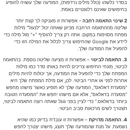
בסדר כלשהו (כולל מילים נרדפות), המודעה שלך עשויה להופיע
בחיפושים שאינם רלוונטיים באמת.
2 שינוי התאמה רחבה
– אפשרות זו מעניקה לך קצת יותר
שליטה מההתאמה הרחבה מכיוון שאתה יכול "לנעול" מילות
מפתח מסוימות במקום. אתה רק צריך להוסיף "+" מול מילה כדי
ליידע את Google שהחיפוש צריך לכלול את המילה הזו כדי
להפעיל את המודעה שלך.
3. התאמה לביטוי
– אפשרות זו מציעה שליטה נוספת. בהתאמה
לביטוי, מונחי החיפוש צריכים להיות באותו סדר כמו מילות
המפתח שלך כדי להפעיל את המודעה, אך יכולות להיות מילים
אחרות לפני או אחרי הביטוי. לכן, אם מילת המפתח שלך היא
"מסעדת דאלאס", המודעה שלך לא תופיע כאשר מישהו מחפש
"מסעדה בדאלאס", אלא אם מישהו יחפש את "המסעדה הטובה
ביותר בדאלאס." כדי לציין בפני גוגל שאתה רוצה התאמה לביטוי,
תצטרך לשים מרכאות סביב הביטוי.
4. התאמה מדויקת
– אפשרות זו עובדת בדיוק כמו שהיא
נשמעת. על מנת שהמודעה שלך תוצג, מישהו יצטרך לחפש