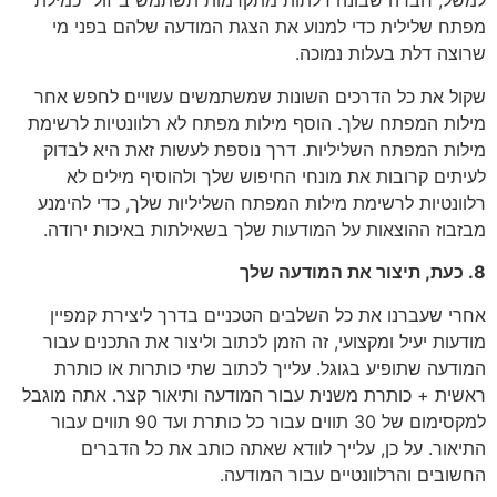
למשל, חברה שבונה דלתות מתקדמות תשתמש ב"זול "כמילת
מפתח שלילית כדי למנוע את הצגת המודעה שלהם בפני מי
שרוצה דלת בעלות נמוכה.
שקול את כל הדרכים השונות שמשתמשים עשויים לחפש אחר
מילות המפתח שלך. הוסף מילות מפתח לא רלוונטיות לרשימת
מילות המפתח השליליות. דרך נוספת לעשות זאת היא לבדוק
לעיתים קרובות את מונחי החיפוש שלך ולהוסיף מילים לא
רלוונטיות לרשימת מילות המפתח השליליות שלך, כדי להימנע
מבזבוז ההוצאות על המודעות שלך בשאילתות באיכות ירודה.
8. כעת, תיצור את המודעה שלך
אחרי שעברנו את כל השלבים הטכניים בדרך ליצירת קמפיין
מודעות יעיל ומקצועי, זה הזמן לכתוב וליצור את התכנים עבור
המודעה שתופיע בגוגל. עלייך לכתוב שתי כותרות או כותרת
ראשית + כותרת משנית עבור המודעה ותיאור קצר. אתה מוגבל
למקסימום של 30 תווים עבור כל כותרת ועד 90 תווים עבור
התיאור. על כן, עלייך לוודא שאתה כותב את כל הדברים
החשובים והרלוונטיים עבור המודעה.