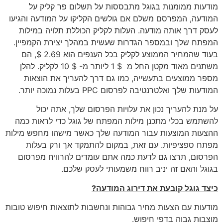
מודעות ממומנות בגוגל מתבססות על תשלום פר קליק על
המודעה, המפרסם משלם אם גולשים הקליקו על המודעה והגיעו
לעסק דרך אותה מודעה. העלות לקליק הכוללת תלויה במילות
המפתח שלך ובמספר הגדרות שעשית במהלך יצירת הקמפיין.
בעוד שהמחיר הממוצע לקליק בכל הענפים הוא 2.69 $, הם
משתנים מאוד מקטן החל מ $ 1 ליותר מ- $ 10 לקליק. להלן
מספר ממוצעים בתעשייה, כמו גם דרך להעריך את הוצאות
המודעות שלך ואלטרנטיבה לפרסום PPC בעלות נמוכה יותר.
על מנת להעריך נכון את עלויות הפרסום שלך, אתה יכול
להשתמש בכלי מתכנן מילות המפתח של גוגל כדי לראות כמה
ההצעות המוצעות עבור המודעה שלך כאשר מישהו מחפש מילות
מפתח ספציפיות. עם זאת, במקום להתמקד אך ורק בעלות
הפרסום, תרצו גם לדעת כמה אתם עומדים להרוויח מפרסום
בגוגל והאם זה יניב רווח משמעותי לעסק שלכם.
כיצד גוגל קובעת את דירוג המודעה?
מודעות עם הצעות מחיר גבוהות ונחשבות לתוצאות חיפוש טובות
מוצבות גבוה בדפי חיפוש.