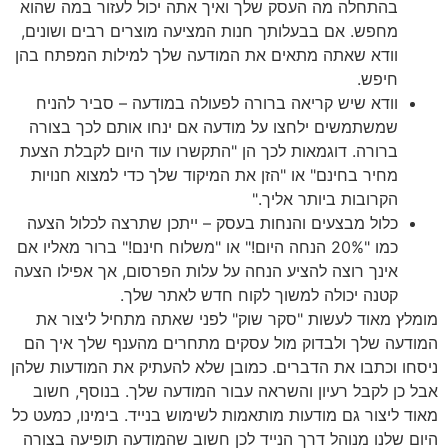
בהתחלה מה העסק שלך ואיך אתה יכול לעזור במה שהוא
מחפש. אם בבעלותך חנות המציעה מוצרים רבים ושונים,
וודא שאתה מתאים את המודעה שלך למילות המפתח בהן
חיפש.
וודא שיש קריאה ברורה לפעולה במודעה – סביר להניח
שמשתמשים ילחצו על מודעה אם ינחו אותם לכך בצורה
ברורה. דוגמאות לכך הן "התקשרו עוד היום לקבלת הצעת
מחיר בחינם" או "הזן את המיקוד שלך כדי למצוא חנויות
הקרובות ביותר אליך."
כלול מבצעים והנחות בעסק – ייתכן שתרצה לכלול הצעה
כמו "20% הנחה היום!" או "משלוח חינם!" ברור מאליו אם
אינך רוצה להציע הנחה על עלות הפרסום, אך אפילו הצעה
קטנה יכולה למשוך לקוח חדש לאתר שלך.
מומלץ מאוד לעשות "סקר שוק" לפני שאתה מתחיל ליצור את
המודעה שלך ולבדוק מול עסקים מתחרים מהענף שלך איך הם
ניסחו וכתבו את הדברים. כמובן שלא להעתיק את המודעות שלהן
אבל כן לקבל רעיון והשראה עבור המודעה שלך. בנוסף, חשוב
מאוד ליצור גם מודעות מותאמות לשימוש בנייד. בימינו, כמעט כל
היום שלנו מנוהל דרך הנייד לכן חשוב שהמודעה תופיעה בצורה