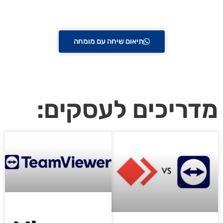
הקליקו כאן לתיאום
👇
שיחת ייעוץ חינם!
תיאום שיחה עם מומחה
*10 דק' וללא התחייבות | 1 על 1 | מדברים מעשית על העסק שלך
מדריכים לעסקים: