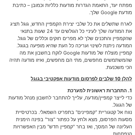
מפתח יעד, התאמת הגדרות מודעות כלליות וכמובן – כתיבת
מודעת Google שלך.
לארח שתשלים את כל שלבי יצירת הקמפיין החדש, גוגל תציג
את המודעה שלך לעיניי כל הגולשים עד 24 שעות בתנאי
שהקמפיין והתכנים שלך לא מפרים חוקים וכללים של גוגל.
המודעה ניתנת לשינוי ועריכה כל העת שהיא מופיעה בגוגל.
קמפיין מוצלח של מודעות Google לוקח בחשבון את מה
שהמשתמשים מחפשים, מתי הם מחפשים, ואיזו מודעה תהיה
הכי משכנעת.
להלן 10 שלבים לפרסום מודעות אפקטיבי בגוגל
1. התחברות ראשונית למערכת
כדי לייצר קמפיין/מודעה, עלייך להתחבר לחשבון מנהל מודעות
של הגוגל.
נווח אל קטגוריית "קמפיינים" בתפריט השמאלי. בכרטיסיית
מסעות הפרסום, מצא ולחץ על כפתור "צור" בפינה הימנית
העליונה של המסך, ואז בחר "קמפיין חדש" מבין האפשרויות
הנפתחות.