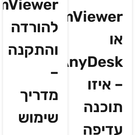
mViewer
TeamViewer
להורדה
או
והתקנה
AnyDesk
–
– איזו
מדריך
תוכנה
שימוש
עדיפה