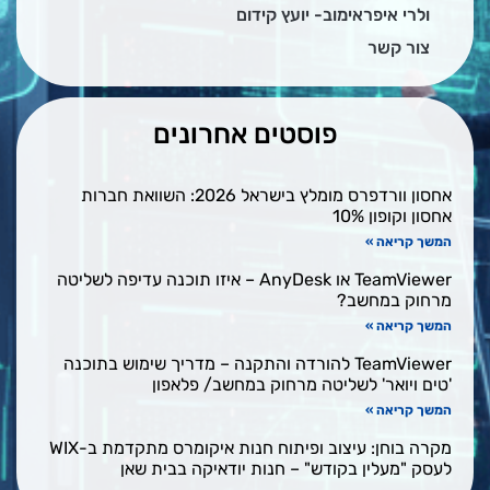
ולרי איפראימוב- יועץ קידום
צור קשר
פוסטים אחרונים
אחסון וורדפרס מומלץ בישראל 2026: השוואת חברות
אחסון וקופון 10%
המשך קריאה »
TeamViewer או AnyDesk – איזו תוכנה עדיפה לשליטה
מרחוק במחשב?
המשך קריאה »
TeamViewer להורדה והתקנה – מדריך שימוש בתוכנה
'טים ויואר' לשליטה מרחוק במחשב/ פלאפון
המשך קריאה »
מקרה בוחן: עיצוב ופיתוח חנות איקומרס מתקדמת ב-WIX
לעסק "מעלין בקודש" – חנות יודאיקה בבית שאן