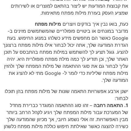
את קבוצות המודעות יש ליצור בהתאם למוצרים או לשירותים
שמציע העסק בעזרת מילות מפתח מתאימות.
כעת, בואו נבין איך בודקים ויוצרים
מילות מפתח
מדובר במונחים או ביטויים פופולריים שהמשתמשים מזינים ב-
Google כאשר הם מחפשים מידע כשלהו במנוע החיפוש. בעת
הגדרת המודעה שלך, אתה יכול לבחור אילו מילות מפתח ברצונך
להציג. גוגל תציע לך להשתמש במילות מפתח בהתבסס על תוכן
האתר שלך, וכן תודיע לך כמה מילת מפתח פופולרית היא. יהיה
עליך לבחור גם את סוגי ההתאמה של מילות המפתח שלך ולהזין
מילות מפתח שליליות כדי לומר ל- Google מתי לא להציג את
המודעה שלך.
ישנן ארבע אפשרויות התאמה שונות של מילות מפתח בהן תוכלו
לבחור:
1. התאמה רחבה
– זהו סוג ההתאמה המוגדר כברירת מחדל
של המערכת עבור מילות המפתח שלך ויגיע לקהל הרחב ביותר
מבין האפשרויות. זה אולי נשמע חיובי, אך מכיוון שהמודעה שלך
כשירה להצגה כאשר שאילתת חיפוש כוללת מילות מפתח כלשהן