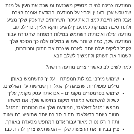
המודעה צריכה להיות מספיק משכנעת ומושכת את העין על מנת
שהגולש אכן יתעניין וילחץ על המודעה. המודעה אומנם קצרה
אבל היא חייבת למצות את עיקרי השירותים שהעסק שלך מציע
ולתת סיבה מוצדקת למתעניין להגיע דווקא אלייך. כדי לכתוב
מודעה יעילה ואיכותית השתמש במילות המפתח שהגדרת עבור
המודעה שלך, כמה שיותר שימוש במילים אלה כך הסיכוי שלך
לקבל קליקים יעלה יותר. לארח שיצרת את התוכן והכותרות,
לשמור את העותק ולהמשיך לשלב הבא.
למה לשים לב כאשר יוצרים מודעה חדשה?
שימוש מירבי במילות המפתח – עלייך להשתמש באותן
מילים פופולריות שהציגה לך גוגל והן שמישות ע"י הגולשים.
שימוש בפרמטרים מקומיים – אם אתה עסק מקומי, עליך
לשקול להשתמש במונחי מיקום בחיפוש שלך. אם מישהו
מחפש "מנגל דאלאס", המודעה שלך עם הכותרת "המנגל
הטוב ביותר בדאלאס" תהיה סבירה יותר שתופיע בתוצאות
ותהיה רלוונטית מאוד עבור אדם המחפש מסעדה באזורך.
ציין בבירור את ההצעות שלך – המשתמש צריך לזהות כבר