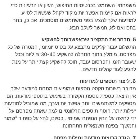
משפחתי. השתמש בכרטיסיות החיפוש, העיון או הרעיונות כדי
לראות אם קיימות אפשרויות מיקוד לקהל שעשויות לסייע
למודעות שלך להציג בפני משתמשים מוסמכים. אם כן, בחר
בהם ואם לא, המשך לשלב הבא.
5. תבחר את התקציב שבאפשרותך להשקיע
התשלום עבור קליקים מתבצע על בסיס יומיומי, המטרה של כל
מפרסם. מומלץ בתור התחלה להשקיע 30-40 ₪ ליום וככל
שעובר הזמן והפרסום עובד, תוכל להשקיע קצת יותר על מנת
להגיע לעוד קהלים חדשים.
6. ליצור תוספים למודעות
מדובר בשורות טקסט נוספות שמופיעות מתחת למודעה שלך.
אין הוצאה כספית נוספת הקשורה בשימוש בתוספי מודעות. הם
מספקים למשתמשים יותר אפשרויות וערך, מה שמוביל למודעות
יעילות יותר. הוסף תוספים הרלוונטיים למה שאתה מפרסם על
ידי לחיצה על החץ הנפתח שמימין. בסיום, לחץ על כפתור "שמור
והמשך" בפינה השמאלית התחתונה.
7. הגדר קבוצות מודעות ומילות מפתח