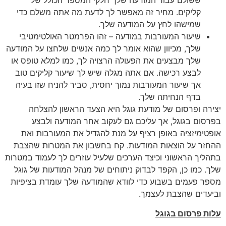
ששולם עבור המודעה שלך חלקי המספר הכולל של
קליקים. מחיר זה מאפשר לך לדעת מה אתה משלם כדי
שמישהו לחץ על המודעה שלך.
שיעור המעורבות במודעה – זהו הפרמטר האולטימטיבי
שלך, מכיוון שהוא אומר לך כמה אנשים שלחצו על המודעה
שלך מבצעים את הפעולה הרצויה לך, כמו למלא טופס או
לבצע רכישה. אם אתה מגלה שיש לך שיעור קליקים טוב
אך שיעור המעורבות נמוך יחסית, סביר להניח שזו בעיה
בדף הנחיתה שלך.
יצירה ופרסום של מודעת גוגל היא הצעד הראשון להצלחה
בפרסום בגוגל, אך עליכם גם לעקוב אחר המודעה ולבצע
אופטימיזציה באופן רציף על מנת להגדיל את המעורבות ואת
ההחזר על הוצאות המודעות. קח בחשבון את המטרות שהצבת
בתהליך הראשוני וכיצד הערכים שלעיל עוזרים לך לעמוד במטרות
שלך. כמו כן, הקפד לבדוק ניתוחים של מנהל המודעות של גוגל
מספר פעמים בשבוע כדי לוודא שהמודעה שלך עומדת בציפיות
וביעדים שהצבת לעצמך.
עלות פרסום בגוגל