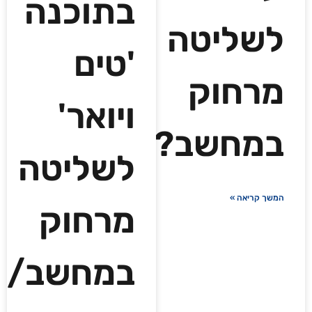
בתוכנה
לשליטה
'טים
מרחוק
ויואר'
במחשב?
לשליטה
המשך קריאה »
מרחוק
במחשב/