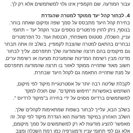
עבור המודעה. שם הקמפיין אינו גלוי למשתמשים אלא רק לך.
4. לבחור קהל יעד ממוקד למטרה שהגדרת
בחירת קהל היעד מתבסס על סמך שפה ומיקום שאתה בוחר.
בנוסף, ניתן להזין פרמטרים נוספים עבור הקהל יעד – תחומי
עניין, השכלה, סטטוס משפחתי, הכנסות ועוד. כל הפרמטרים
נבחרים בהתאם למטרה שהצבת לקמפיין. בשלב זה אתה תבחר
גם מיקומים בהם תרצה שהמודעה שלך תתפרסם. עליך לבחור
מדינה מבין רשימת המדינות שהמערכת מציעה או רשימת ערים.
חשוב מאוד שתהייה ממוקד לאזור בו תרצה שהמודעה תתפרסם
על מנת שתהייה התאמה גם לקהל היעד שבחרת.
לקבלת שליטה רבה יותר על אסטרטגיית מיקוד לפי מיקום,
השתמש באפשרות "חיפוש מתקדם". שם תוכלו למקד
למשתמשים ברדיוס מסוים על ידי בחירה ב"מיקוד לרדיוס ".
בשלב הבא, עלייך לבחור בשפות שמתאימות לקהלים שלך.
השלב האחרון במיקוד מודעות הוא הגדרת מיקוד לפי קהל. זה
מאפשר להציג מודעות לא רק למשתמשים על סמך מיקומם,
אלא גם לפי תחומי עניין ודמוגרפיה כמו רמת השכלה ומצב