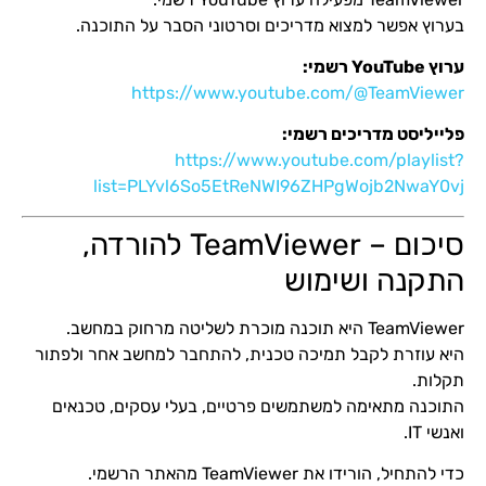
בערוץ אפשר למצוא מדריכים וסרטוני הסבר על התוכנה.
ערוץ YouTube רשמי:
https://www.youtube.com/@TeamViewer
פלייליסט מדריכים רשמי:
https://www.youtube.com/playlist?
list=PLYvl6So5EtReNWI96ZHPgWojb2NwaY0vj
סיכום – TeamViewer להורדה,
התקנה ושימוש
TeamViewer היא תוכנה מוכרת לשליטה מרחוק במחשב.
היא עוזרת לקבל תמיכה טכנית, להתחבר למחשב אחר ולפתור
תקלות.
התוכנה מתאימה למשתמשים פרטיים, בעלי עסקים, טכנאים
ואנשי IT.
כדי להתחיל, הורידו את TeamViewer מהאתר הרשמי.