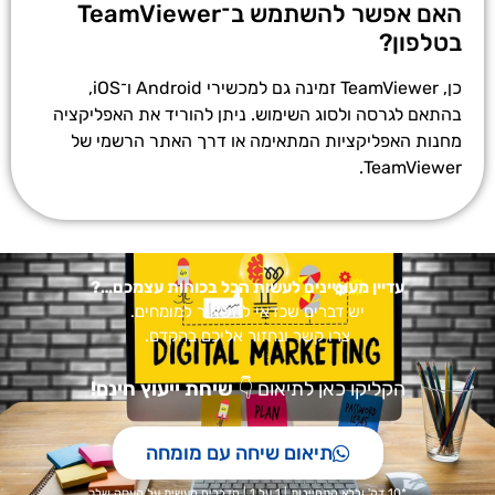
האם אפשר להשתמש ב־TeamViewer
בטלפון?
כן, TeamViewer זמינה גם למכשירי Android ו־iOS,
בהתאם לגרסה ולסוג השימוש. ניתן להוריד את האפליקציה
מחנות האפליקציות המתאימה או דרך האתר הרשמי של
TeamViewer.
עדיין מעוניינים לעשות הכל בכוחות עצמכם…?
יש דברים שכדאי להשאיר למומחים.
צרו קשר ונחזור אליכם בהקדם.
הקליקו כאן לתיאום
👇
שיחת ייעוץ חינם!
תיאום שיחה עם מומחה
*10 דק' וללא התחייבות | 1 על 1 | מדברים מעשית על העסק שלך