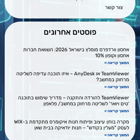
צור קשר
פוסטים אחרונים
אחסון וורדפרס מומלץ בישראל 2026: השוואת חברות
אחסון וקופון 10%
המשך קריאה »
TeamViewer או AnyDesk – איזו תוכנה עדיפה לשליטה
מרחוק במחשב?
המשך קריאה »
TeamViewer להורדה והתקנה – מדריך שימוש בתוכנה
'טים ויואר' לשליטה מרחוק במחשב/ פלאפון
המשך קריאה »
מקרה בוחן: עיצוב ופיתוח חנות איקומרס מתקדמת ב-WIX
לעסק "מעלין בקודש" – חנות יודאיקה בבית שאן
המשך קריאה »