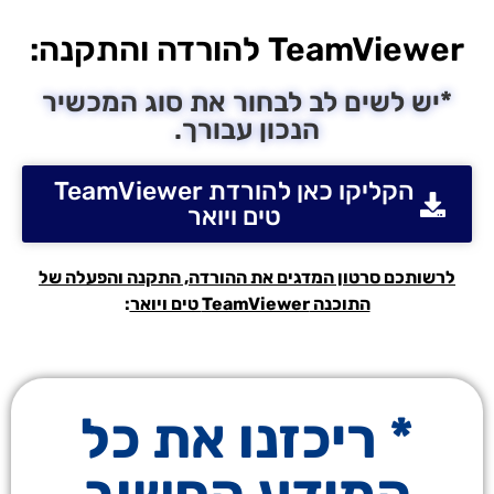
TeamViewer להורדה והתקנה:
*יש לשים לב לבחור את סוג המכשיר
הנכון עבורך.
הקליקו כאן להורדת TeamViewer
טים ויואר
לרשותכם סרטון המדגים את ההורדה, התקנה והפעלה של
התוכנה TeamViewer טים ויואר
:
* ריכזנו את כל
המידע החשוב