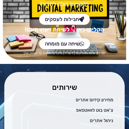
ללקוחות שלנו למכור!
חבילות לעסקים
הקליקו כאן
👇 לש
יחת ייעוץ חינם!
שיחה עם מומחה
*10 דק' וללא התחייבות | 1 על 1 | מדברים מעשית על העסק שלך
שירותים
מחירון קידום אתרים
צ'אט בוט לוואטסאפ
ניהול אתרים