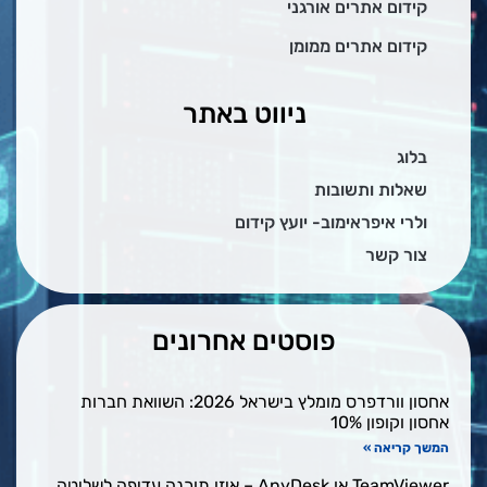
קידום אתרים אורגני
קידום אתרים ממומן
ניווט באתר
בלוג
שאלות ותשובות
ולרי איפראימוב- יועץ קידום
צור קשר
פוסטים אחרונים
אחסון וורדפרס מומלץ בישראל 2026: השוואת חברות
אחסון וקופון 10%
המשך קריאה »
TeamViewer או AnyDesk – איזו תוכנה עדיפה לשליטה