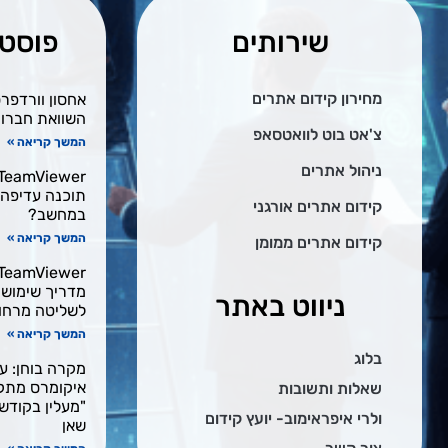
שירותים
פוסטי
מחירון קידום אתרים
השוואת חברות א
צ'אט בוט לוואטסאפ
המשך קריאה »
ניהול אתרים
תוכנה עדיפה
קידום אתרים אורגני
במחשב?
המשך קריאה »
קידום אתרים ממומן
מדריך שימוש ב
ניווט באתר
לשליטה מרחו
המשך קריאה »
בלוג
מקרה בוחן: עי
שאלות ותשובות
"מעלין בקודש"
ולרי איפראימוב- יועץ קידום
שאן