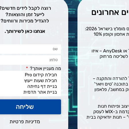
רוצה לקבל לידים חדשים?
ם אחרונים
לייעל זמן והוצאות?
להגדיל מכירות ורווחים?
אחסון וורדפרס מומלץ בישראל 2026:
אנחנו כאן לשירותך.
חסון וקופון 10%
TeamViewer או AnyDesk – איזו
 לשליטה מרחוק
מה מעניין אותך?
TeamViewer להורדה והתקנה –
תוכנה 'טים ויואר'
ק במחשב/ פלאפון
שליחה
צוב ופיתוח חנות
איקומרס מתקדמת ב-WIX לעסק
 – חנות יודאיקה בבית
מדיניות פרטיות