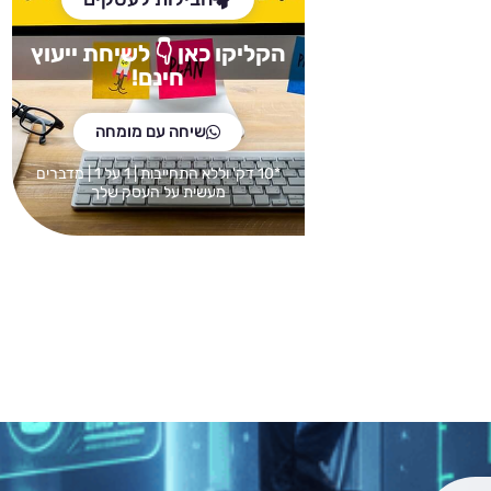
הקליקו כאן
👇 לש
יחת ייעוץ
חינם!
שיחה עם מומחה
*10 דק' וללא התחייבות | 1 על 1 | מדברים
מעשית על העסק שלך