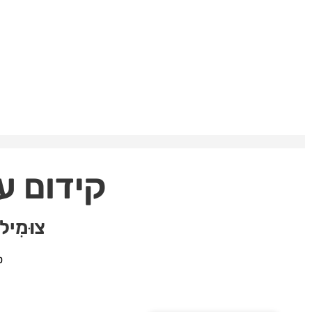
קידום ע
צוּמִי
ט