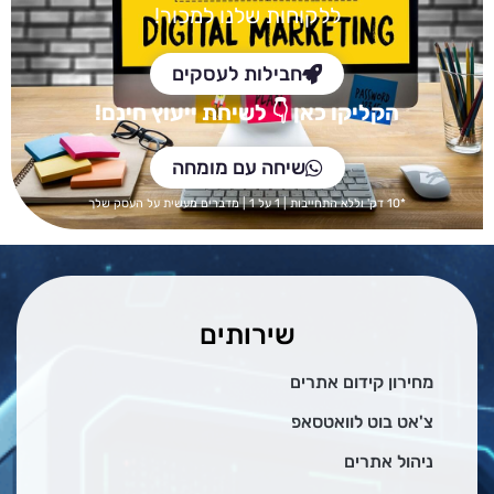
ללקוחות שלנו למכור!
חבילות לעסקים
הקליקו כאן
👇 לש
יחת ייעוץ חינם!
שיחה עם מומחה
*10 דק' וללא התחייבות | 1 על 1 | מדברים מעשית על העסק שלך
שירותים
מחירון קידום אתרים
צ'אט בוט לוואטסאפ
ניהול אתרים