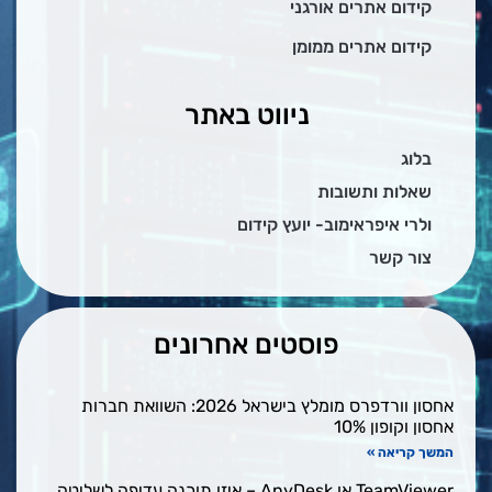
קידום אתרים אורגני
קידום אתרים ממומן
ניווט באתר
בלוג
שאלות ותשובות
ולרי איפראימוב- יועץ קידום
צור קשר
פוסטים אחרונים
אחסון וורדפרס מומלץ בישראל 2026: השוואת חברות
אחסון וקופון 10%
המשך קריאה »
TeamViewer או AnyDesk – איזו תוכנה עדיפה לשליטה