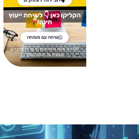
הקליקו כאן
👇 לש
יחת ייעוץ
חינם!
שיחה עם מומחה
*10 דק' וללא התחייבות | 1 על 1 | מדברים
מעשית על העסק שלך