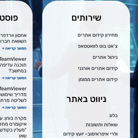
שירותים
פוסטי
מחירון קידום אתרים
השוואת חברות א
צ'אט בוט לוואטסאפ
המשך קריאה »
ניהול אתרים
תוכנה עדיפה
קידום אתרים אורגני
במחשב?
המשך קריאה »
קידום אתרים ממומן
מדריך שימוש ב
ניווט באתר
לשליטה מרחו
המשך קריאה »
בלוג
מקרה בוחן: עי
שאלות ותשובות
"מעלין בקודש"
ולרי איפראימוב- יועץ קידום
שאן