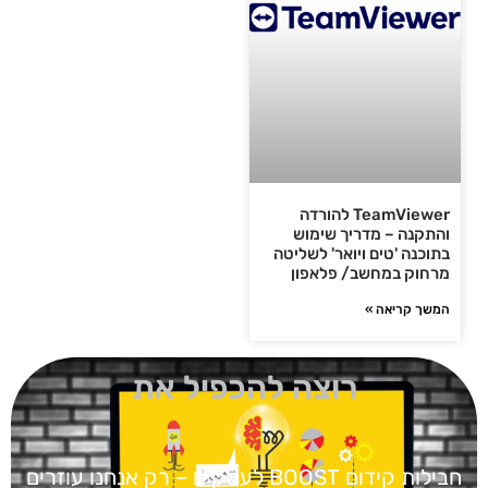
TeamViewer להורדה
והתקנה – מדריך שימוש
בתוכנה 'טים ויואר' לשליטה
מרחוק במחשב/ פלאפון
המשך קריאה »
רוצה להכפיל את
חבילות קידום BOOST
לעסקים – רק אנחנו עוזרים