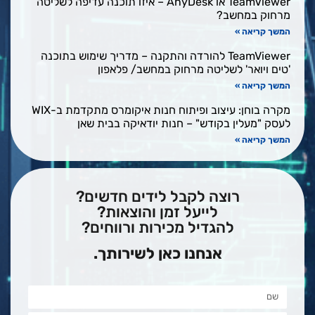
TeamViewer או AnyDesk – איזו תוכנה עדיפה לשליטה
מרחוק במחשב?
המשך קריאה »
TeamViewer להורדה והתקנה – מדריך שימוש בתוכנה
'טים ויואר' לשליטה מרחוק במחשב/ פלאפון
המשך קריאה »
מקרה בוחן: עיצוב ופיתוח חנות איקומרס מתקדמת ב-WIX
לעסק "מעלין בקודש" – חנות יודאיקה בבית שאן
המשך קריאה »
רוצה לקבל לידים חדשים?
לייעל זמן והוצאות?
להגדיל מכירות ורווחים?
אנחנו כאן לשירותך.