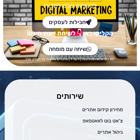
ללקוחות שלנו למכור!
חבילות לעסקים
הקליקו כאן
👇 לש
יחת ייעוץ חינם!
שיחה עם מומחה
*10 דק' וללא התחייבות | 1 על 1 | מדברים מעשית על העסק שלך
שירותים
מחירון קידום אתרים
צ'אט בוט לוואטסאפ
ניהול אתרים