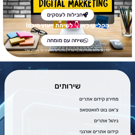
חבילות לעסקים
הקליקו כאן
👇 לש
יחת ייעוץ חינם!
שיחה עם מומחה
*10 דק' וללא התחייבות | 1 על 1 | מדברים מעשית על העסק שלך
שירותים
מחירון קידום אתרים
צ'אט בוט לוואטסאפ
ניהול אתרים
קידום אתרים אורגני