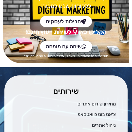
ללקוחות שלנו למכור!
חבילות לעסקים
הקליקו כאן
👇 לש
יחת ייעוץ חינם!
שיחה עם מומחה
*10 דק' וללא התחייבות | 1 על 1 | מדברים מעשית על העסק שלך
שירותים
מחירון קידום אתרים
צ'אט בוט לוואטסאפ
ניהול אתרים