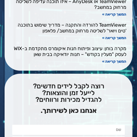
TeamViewer או AnyDesk – איזו תוכנה עדיפה לשליטה
מרחוק במחשב?
המשך קריאה »
TeamViewer להורדה והתקנה – מדריך שימוש בתוכנה
'טים ויואר' לשליטה מרחוק במחשב/ פלאפון
המשך קריאה »
מקרה בוחן: עיצוב ופיתוח חנות איקומרס מתקדמת ב-WIX
לעסק "מעלין בקודש" – חנות יודאיקה בבית שאן
המשך קריאה »
רוצה לקבל לידים חדשים?
לייעל זמן והוצאות?
להגדיל מכירות ורווחים?
אנחנו כאן לשירותך.