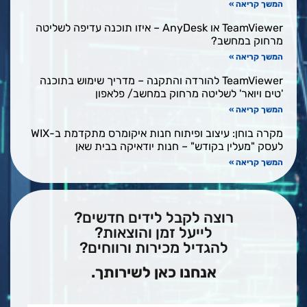
המשך קריאה »
TeamViewer או AnyDesk – איזו תוכנה עדיפה לשליטה
מרחוק במחשב?
המשך קריאה »
TeamViewer להורדה והתקנה – מדריך שימוש בתוכנה
'טים ויואר' לשליטה מרחוק במחשב/ פלאפון
המשך קריאה »
מקרה בוחן: עיצוב ופיתוח חנות איקומרס מתקדמת ב-WIX
לעסק "מעלין בקודש" – חנות יודאיקה בבית שאן
המשך קריאה »
רוצה לקבל לידים חדשים?
לייעל זמן והוצאות?
להגדיל מכירות ורווחים?
אנחנו כאן לשירותך.