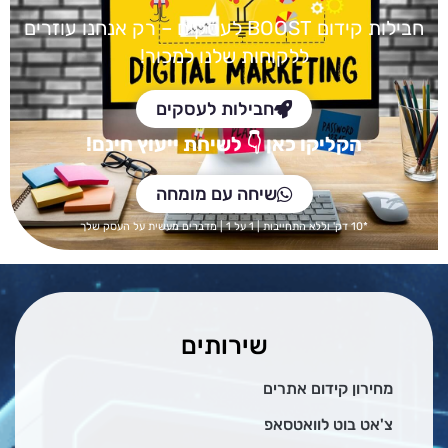
חבילות קידום BOOST
לעסקים – רק אנחנו עוזרים
ללקוחות שלנו למכור!
חבילות לעסקים
הקליקו כאן
👇 לש
יחת ייעוץ חינם!
שיחה עם מומחה
*10 דק' וללא התחייבות | 1 על 1 | מדברים מעשית על העסק שלך
שירותים
מחירון קידום אתרים
צ'אט בוט לוואטסאפ