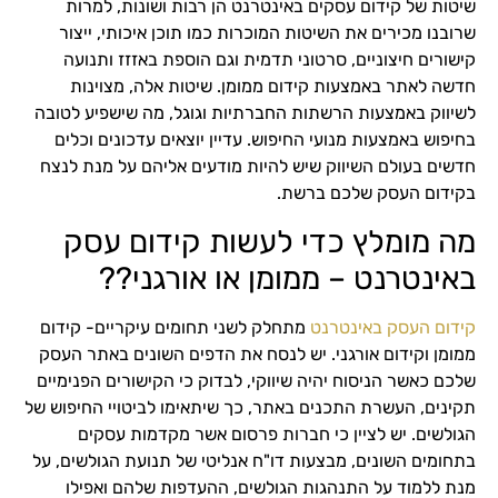
שיטות של קידום עסקים באינטרנט הן רבות ושונות, למרות
שרובנו מכירים את השיטות המוכרות כמו תוכן איכותי, ייצור
קישורים חיצוניים, סרטוני תדמית וגם הוספת באזזז ותנועה
חדשה לאתר באמצעות קידום ממומן. שיטות אלה, מצוינות
לשיווק באמצעות הרשתות החברתיות וגוגל, מה שישפיע לטובה
בחיפוש באמצעות מנועי החיפוש. עדיין יוצאים עדכונים וכלים
חדשים בעולם השיווק שיש להיות מודעים אליהם על מנת לנצח
בקידום העסק שלכם ברשת.
מה מומלץ כדי לעשות קידום עסק
באינטרנט – ממומן או אורגני??
קידום העסק באינטרנט
מתחלק לשני תחומים עיקריים- קידום
ממומן וקידום אורגני. יש לנסח את הדפים השונים באתר העסק
שלכם כאשר הניסוח יהיה שיווקי, לבדוק כי הקישורים הפנימיים
תקינים, העשרת התכנים באתר, כך שיתאימו לביטויי החיפוש של
הגולשים. יש לציין כי חברות פרסום אשר מקדמות עסקים
בתחומים השונים, מבצעות דו"ח אנליטי של תנועת הגולשים, על
מנת ללמוד על התנהגות הגולשים, ההעדפות שלהם ואפילו