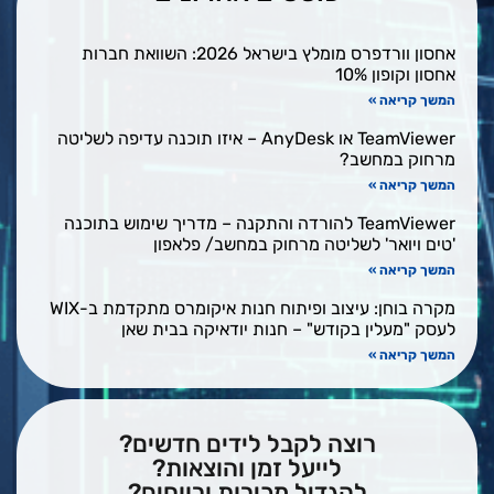
אחסון וורדפרס מומלץ בישראל 2026: השוואת חברות
אחסון וקופון 10%
המשך קריאה »
TeamViewer או AnyDesk – איזו תוכנה עדיפה לשליטה
מרחוק במחשב?
המשך קריאה »
TeamViewer להורדה והתקנה – מדריך שימוש בתוכנה
'טים ויואר' לשליטה מרחוק במחשב/ פלאפון
המשך קריאה »
מקרה בוחן: עיצוב ופיתוח חנות איקומרס מתקדמת ב-WIX
לעסק "מעלין בקודש" – חנות יודאיקה בבית שאן
המשך קריאה »
רוצה לקבל לידים חדשים?
לייעל זמן והוצאות?
להגדיל מכירות ורווחים?