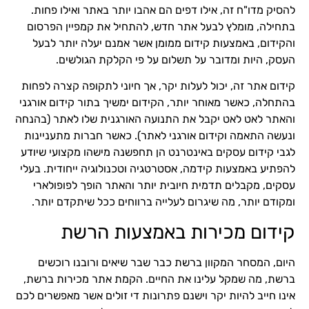
להסיק מדו"ח זה, אילו דפים הם אהבו יותר באתר ואילו פחות.
בתחילה, מומלץ לבעל אתר חדש, להתחיל את קמפיין הפרסום
והקידום, באמצעות קידום ממומן אשר אמנם יעלה יותר לבעל
העסק, היות ומדובר על תשלום על פי הקלקת הגולשים.
קידום אתר זה, יכול לעלות יקר, אך חיוני לתקופה קצרה לפחות
בהתחלה, כאשר מאוחר יותר, הקידום ימשיך בתור קידום אורגני
והאתר לאט לאט יקבל את התנועה האורגנית שלו לאתר (בהנחה
ונעשה התאמה וקידום אורגני לאתר). כאשר חברות מתעניינות
לגבי קידום עסקים באינטרנט הן תחפשנה מישהו מקצועי שיודע
להפתיע באמצעות קידמה, אסטרטגיה וטכנולוגיה ייחודית. בעלי
עסקים, מקבלים תדמית חיובית יותר והאתר הופך לפופולארי
ומקודם יותר, מה שיגרום לעלייה ברווחים ככל שיתקדם יותר.
קידום מכירות באמצעות הרשת
היום, המסחר המקוון ברשת כבר שבר שיאים ורובנו רוכשים
ברשת, מה שמקל עלינו את החיים. הקמת אתר מכירות ברשת,
אינו חייב להיות יקר וישנם פתרונות די זולים אשר מאפשרים לכם