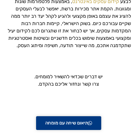
לבצע
קידום עסקים באינטרנט
, באמצעות פלטפורמות שונות
ומגוונות. הקמת אתר מכירות ברשת, יאפשר לבעלי העסקים
להציג את עצמם באופן מקצועי ולהגיע לקהל יעד רב יותר ממה
שקיים עבורכם כיום. בשוק הישראלי, קיימות חברות רבות
המקדמות עסקים, אך יש לבחור את זו שתגרום לכם לקידום יעיל
ומקצועי באמצעות שימוש בכלים חדשניים ובשיטות ואסטרטגיות
שתקדמנה אתכם, מה שייצור תודעה, חשיפה ומיתוג העסק.
עדיין מעוניינים לעשות הכל בכוחות עצמכם…?
יש דברים שכדאי להשאיר למומחים.
צרו קשר ונחזור אליכם בהקדם.
הקליקו כאן לתיאום
👇
שיחת ייעוץ חינם!
תיאום שיחה עם מומחה