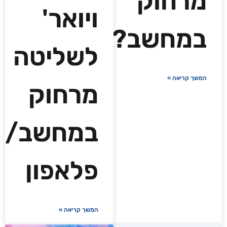
מרחוק
ויואר'
במחשב?
לשליטה
המשך קריאה »
מרחוק
במחשב/
פלאפון
המשך קריאה »