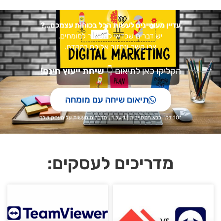
עדיין מעוניינים לעשות הכל בכוחות עצמכם…?
יש דברים שכדאי להשאיר למומחים.
צרו קשר ונחזור אליכם בהקדם.
הקליקו כאן לתיאום
👇
שיחת ייעוץ חינם!
תיאום שיחה עם מומחה
*10 דק' וללא התחייבות | 1 על 1 | מדברים מעשית על העסק שלך
מדריכים לעסקים: