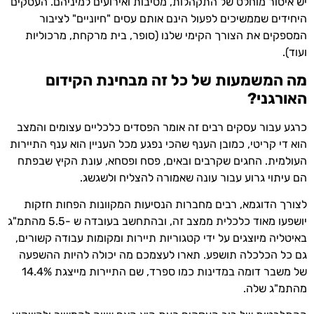
יש איסור מוחלט של התקהלות, מסיבות ואירועים למיניהם. העסקים
היחידים שממשיכים לפעול הינם אותם עסים "חיוניים" לציבור
המספקים את הצורך הקימי שלנו (סופר, בית מרקחת, מרכוליות
ועוד).
מה המשמעות של כל זה מבחינת הקידום
האורגני?
כרגע עבור עסקים רבים זה אומר הפסדים כלכליים עצומים והמצב
הוא די קריטי, כמובן הענף שהכי נפגע מכל העניין הוא ענף התיירות
העולמית. החגים שקרבים ובאים, פסח ופסחא, עונת הקיץ שבפתח
הם עיתוי גרוע עבור עונה שאמורה להצליח ולשגשג.
לצורך הדוגמא, רבים מחברות הנסיעות המקוונות הפחות חזקות
יושפעו מאוד כלכלית ממצב זה, ובהתחשב בעובדה ש -5.5 מהתמ"ג
באיטליה מיוצגים על ידי קטגוריות תיירות ומקומות עבודה קשורים,
גם כל הכלכלה תושפע. תארו לעצמכם מה יכולה להיות ההשפעה
של משבר דומה במדינות כמו ספרד, שם התיירות מייצגת 14.4%
מהתמ"ג שלה.