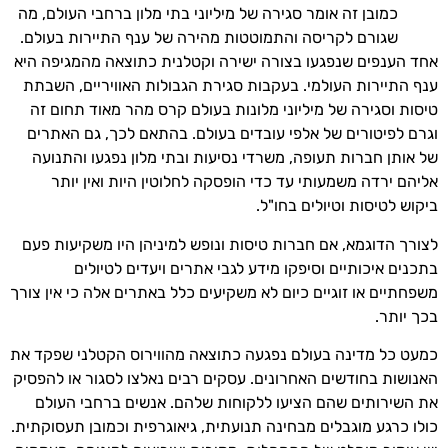
כמובן זה אומר סגירה של מיליוני בתי מלון ברחבי העולם, מה
שגורם לקריסה והתמוטטות מהירה של ענף התיירות בעולם.
אחד הענפים שנפגעו בצורה ישירה וקטלנית כתוצאה מהמגיפה היא
ענף התיירות העולמי. בעקבות סגירת הגבולות האוויריים, השבתת
טיסות וסגירה של מיליוני מלונות בעולם קרס מהר מאוד תחום זה
וגרם לפיטורים של אלפי עובדים בעולם. בהתאם לכך, גם האתרים
של אותן חברות תעופה, משרדי נסיעות ובתי מלון נפגעו והתנועה
אליהם ירדה משמעותי עד כדי הופסקה לחלוטין היות ואין יותר
ביקוש לטיסות וטיולים בחו"ל.
לצורך הדוגמא, אם חברות טיסות ונופש למיניהן היו משקיעות פעם
בתכנים איכותיים וסיפקו מידע לגבי אתרים ויעדים לטיולים
משפחתיים או זוגיים כיום לא משקיעים כלל באתרים אלה כי אין צורך
בכך יותר.
כמעט כל מדינה בעולם נפגעה כתוצאה מהווירוס הקטלני שפקד את
האנושות בחודשים האחרונים. עסקים רבים נאלצו לסגור או להפסיק
את השירותים שהם הציעו ללקוחות שלהם. אנשים ברחבי העולם
כולו כרגע מוגבלים מבחינה תנועתית, גיאוגרפית וכמובן תעסוקתית.