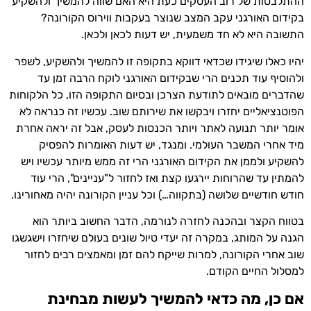
ההתלבטות של רוב העסקים כעת היא האם שווה להמשיך ולהשקיע
בקידום האורגני עקב המצב שנוצר בעקבות ווירוס הקורונה?
התשובה היא לא חד משמעית, יש דעות לכאן ולכאן.
יהיו כאלו שיגידו שכדאי דווקא בתקופה זו להמשיך ולהשקיע, לשפר
ולהוסיף עוד תכנים הרי שבקידום האורגני לוקח הרבה זמן עד
שהדברים מובאים לתודעת הצרכן ובסיום התקופה הזו, כל הלקוחות
הפוטנציאליים יחזרו ויבקשו את שירותם שוב. עכשיו זה כנראה לא
אומר יותר תנועה לאתר ויותר הכנסות לעסק, אבל זה יראה אחרת
מיד אחרי המשבר העולמי. ומנגד, יש דעות האומרות להפסיק
להשקיע ולממן את הקידום האורגני הרי זה ממש מיותר עכשיו ויש
להמתין עד שהרוחות יירגעו קצת ואז לחזור ל"עניינים", הרי עוד
חודש חודשיים שלושה (בתקווה…) וכל עניין הקורונה יהיה מאחורינו.
בטווח הקצר ובהכנה לחזרה לנורמה, הדבר החשוב ביותר הוא
הגנה על המותג, במקרה זה יעדי טיול שונים בעולם שיחזרו וישגשגו
שוב אחרי הקורונה, למרות שייקח להם זמן ומאמצים רבים לחזור
למסלול החיים הקודם.
אם כן, מה כדאי להמשיך לעשות מבחינת