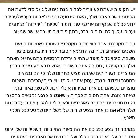
יש תקופות שאתה לא צריך לבדוק בנתונים של גוגל כדי לדעת את
הנתונים של האתר שלך, האם התנועה והפופולאריות בעלייה/ירידה.
ידוע לכולם שבקידום אורגני ישנן תמיד "עליות" ו"ירידות" בנתונים
ועל כן עלייך להיות מוכן לכל, בתקופות של משבר או של שגשוג.
וירוס הקורנה, אחד הווירוסים הקטלניים שהכו באנושות במאה
השנים האחרונות, הינה הדוגמא הטובה למדידת נתונים בזמן
משבר. סיכוי גדול מאוד שתהייה ירידה דרסטית בתנועה אל האתר
שלך בתקופה זו, מסיבה אחת פשוטה- אנשים לא מעוניינים כרגע
המוצרים והשירותים שאתה מציע בתחום שלך כי הם נמצאים
בהסגר ובידוד. מנגד, עסק אחר של מזון ושתייה/מכירת ומשלוח
מוצרים כלשהם עם אתר מכירות אונליין יכול לשגשג מאוד בזמן
שאתה צונח. אחת הסיבות לכך היא שאנשים כרגע נמצאים בהסגר
והינם מוגבלים מבחינה גאוגרפית ולא יכולים להגיע פיזית עד לחנות
שלך אלא אם כן אתה מציע שירות של משלוחים שמגיע לכל חלקי
הארץ.
במאמר זה נציג בפניכם את התוצאות החיוביות והשליליות של וירוס
הקורונה על האינטרנט בכלל ועל התנועה אל האתרים העסקיים