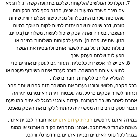
תקלו על הגולשים/הלקוחות שלכם בתקופה קשה זו. לדוגמא,
אם הינך משרד נסיעות וטיולים, החזר כסף לכל הלקוחות
שהטיסות שלהם התבטלו על מנת ליצור אצלם חווית שירות
טובה, דבר שיבטיח שהם יחזרו להיות לקוחות שלך בסיום
המשבר. במידה ואתה עסק שיכול לעשות משלוחים (בגדים,
מזון, שתייה, פרחים), תציע ללקוחות משלוחות בחינם או
בעלות סמלית על מנת לשמר אותם ולהבטיח את המשך
הפעילות שלהם בעסק שלך.
אם יש לך אפשרות כלכלית, תעזור גם לעסקים אחרים כדי
להוציא אותם מהמשבר. תוכל לעבוד איתם בשיתוף פעולה או
להמליץ עליהם ללקוחות וחברים שלך.
בכל מקרה, הלוואי וכולנו נעבור את המשבר הזה כמה שיותר מהר
ונחזור לשדר עסקים כרגיל. מה שבטוח, זירת האינטרנט תיראה
אחרת לאחר משבר הקורונה, קידום אורגני בגוגל לא יהיה כמו פעם
ועבור עסקים רבים זה ממש יהיה להתחיל לקדם את העסק מאפס.
במידה ואתם מחפשים
חברת קידום אתרים
או חברה לבניית אתר,
נשמח לעמוד לשירותכם. אנחנו מתמחים בקידום אורגני או ממומן
בגוגל לכל סוגי האתרים ובניית אתרים בוורדפרס/ וויקס.