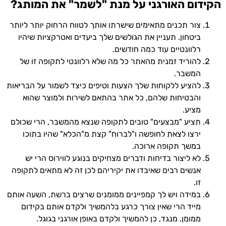
הקידום האורגני על מנת "לשמר" את המותג?
צור תכנים מתאימים שישרתו אותך לטווח הרחוק יותר ליותר
ביטחון. תעניין את הגולשים שלך ביעדים ואטרקציות שיהיו
רלוונטיים עוד כמה חודשים.
להוריד זמנית מהאתר כל מה שלא רלוונטי לתקופה זו של
המשבר.
להציע ללקוחות שלך הצעות וטיפים כיצד לשמור על הבריאות
והבטיחות שלהם, כל אתר בהתאם לשירות ולמוצר שהוא
מציע.
תציע "מבצעים" טובים לתקופה שנצא מהמשבר, הרי שכולם
ירצו לצאת לחופשה ו"לברוח" קצת מ"הכלא" שהיו בתוכו
במשך תקופה ארוכה.
לא ליצור בדיחות ודברים מצחיקים בנוגע לווירוס הרי יש
אנשים רבים שאיבדו את יקיריהם לכן זה לא מתאים לתקופה
זו.
במידה ויש לך קמפיינים ממומנים שרצים ברשת, השעה אותם
מייד הרי שאין צורך כרגע בלהמשיך ולקדם אותם בקידום
ממומן. מנגד, כן להמשיך ולקדם באופן אורגני בגוגל.