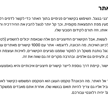
אתר
ני בגוגל. השימוש בקישורים פנימיים בתוך האתר כדי לקשר לדפים רלו
גל מעין מפת התמצאות מקומית, וכך קל יותר לגוגל להבין את ההיררכיה
ותו, וזה תורם לקידום הטבעי שלו.
 לעשות, אבל הקישורים החיצוניים הם אלה שבאמת יכולים להשפיע (לטו
בקישורים חיצוניים הוא לא בהכרח הכמות, אלא יות
זה קורה כי גוגל נותנת משקל רב למקור שממנו מגיעים הקישורים, לאיכות ו
ולעיתים גם אלפים. ובהרבה מקרים זה גם שווה את זה.
ור, קיימת דרך נוספת לייצר קישורים חיצוניים איכותיים והיא באמצ
 אל האתר. מה הכוונה? טקסט העוגן הוא הטקסט המשמש כקישור לאתר 
וביל אליו גם צריך להיות תואם בנושא שלו. אחרת אתם מאבדים ממשקלו
' יהיה רלוונטי עבורכם.