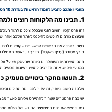
מעניין אתכם להגיע לעמוד הראשון? בעזרת 10 הטיפים לקידום אורגני בגוגל תוכלו לעשות את זה בעצמכם, וגם אם לא, תמיד תוכלו לפנות למומחים שיעזרו לכם 😊.
1. תבינו מה הלקוחות רוצים ולמה הם 'עלולים' להגיע אליכם
זהו פרט 'קטן' וחשוב לפני שבכלל צוללים לתוך העולם
שבעצם גורמים לגולשים להיכנס לאתר שלכם אחרי שח
רשמו בטבלה את הביטויים הראשונים שקופצים לכם – 
קובץ מסודר (עדיף באקסל). בדרך זו, כאשר תתחילו ל
מהם השירותים הפופולריים ביותר שהעסק מציע? על אי
במנועי חיפוש. אחת הדרכים להשיג רעיונות נוספים הי
2. תעשו מחקר ביטויים מעמיק ככל שתוכלו
שלב זה חשוב ביותר, זה יעזור להבין מה המילים וב
יש כמה פרמטרים שצריך להתייחס אליהם כאשר מבצעי