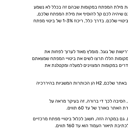
 את מילת המפתח במקומות שבהם זה בכלל לא נשמע
וגם שיהיה לכם קל להוסיף את מילת המפתח שלכם,
ולא לדחוס את הביטוי הרצוי המון פעמים בפסקה אחת. הדרך המהירה לבדוק כמה פעמים מופיע ביטוי מסויים- F+CTRL + הביטויי שלכם. בדרך כלל, ריכוז 1-3% של ביטוי מפתח
ישות של גוגל. מומלץ מאוד לערוך לפחות את
H1….), כותרות של העמודים ותיאורים. בכל המקומות הללו תרצו לשים את ביטויי המפתח שמצאתם
גדרים במקומות המצוינים למעלה ומקטלגת את
תגי כותרת H1 ו- H2 הם שמות לשני הסוגים החשובים ביותר של כותרות באתר שלכם. תגי H1 הן הכותרות הראשיות/חזקות באתר שלכם, H2 הן הכותרות המשניות בהיררכיה
הסיבה לכך די ברורה, זה בעיקר מראה על
 באורך של עד 60 תווים.
זהו בעצם התיאור הקצר שרואים מתחת לשורת הדומיין, בדרך כלל נראה כמו פסקה קצרה של 1-3 שורות. גם במקרה הזה, חשוב לכלול ביטויי מפתח מרכזיים
יאור העמוד הוא עד 160 תווים.