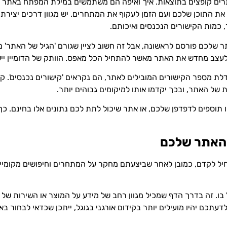
רים קופצים בתוצאות. איך ואיפה הם משתמשים במילת המפתח באתר ש
ת התוכן שלכם ועם הזמן לעקוף את המתחרים. יש מגוון דרכים יצירתי
 כמות הקישורים הנכנסים ואיכותם.
שלכם פורסם לראשונה, אבל זה חשוב לציין שגורם 'הגיל של האתר' מש
ם ולעצב מחדש את האתר מאשר להתחיל הכל מאפס. הוותק של הדומיין ייש
גדלת מספר הקישורים המובילים לאתר, הם נקראים 'קישורים נכנסים'. 
ת של האתר, ובכך יקדמו אותו למיקומים גבוהים יותר.
תוספים לדפדפן שלכם, או אתר שיכול לתת לכם נתונים אלו בחינם. כך 
ל לקדם, כמובן לאחר שביצעתם מחקר על המתחרים וחיפושים מקומיים.
ו. זה בדרך הדף שמכיל מגוון רחב של מידע על המוצר או השירות של ה
עתכם יהיו מועילים יותר בקידום אורגני בגוגל, ייתכן שכדאי לבחור ב