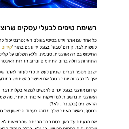
רשימת טיפים לבעלי עסקים שרוצ
כל אחד עם אתר וידע בסיסי בעולם האינטרנט יכול להפ
לעשות לבד. קידום 'טבעי' בגוגל ידוע גם בתור '
קידום א
החיפוש בצורה אורגנית, טבעית, וללא תשלום על קליקי
התחרות גדולה ברוב התחומים וברוב הזירות האינטרנ
ישנם מספר דברים שניתן לעשות כדי לעזור לאתר שלכ
איך לדרג גבוה יותר בגוגל אם אפשר להשתמש במודעו
קידום אורגני בגוגל יגרום לאנשים למצוא בקלות רבה
האורגניות נחשבות למדוייקות ואיכותיות יותר, מה 
הראשונים (בקטנה… לא?).
בנוסף, כאשר האתר שלך מדורג בעמוד הראשון של גוגל
אם הגעתם עד כאן, בטח כבר הבנתם שהתוצאות לא יהי
שלכם יהיה במקום הראשון בגוגלאו בכלל בעמוד הראשון, אבל גם אם תגיעו 