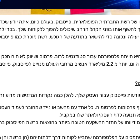
של רשת החברתית הפופולארית, פייסבוק, בעולם כיום. אתה יודע שכדי
 לחשוף אותו בפני הקהל הרחב שיכולים להפוך ללקוחות שלך. בכדי לה
יעילה ונכונה כדי להישאר בתודעה של הגולש. רשת מוכרת כמו פייסבוק
ר פייסבוק הושקה בשנת 2004, היא הייתה פלטפורמה עבור סטודנטים לרוב. פרסום ושיווק ל
מחשבה לגבי העתיד בעניין הזה. אולם היום, יותר מ 2.2 מיליארד אנשים מרחבי העולם מ
ק?
עות פייסבוק עבור העסק שלך. להלן כמה נקודות המדגישות מדוע זה 
יף פרסומות לפרסומות. כל אחד עם מחשב או נייד שמחובר לעמוד העסק
יא תנועה לדף העסקי ולאתר שלו במקביל.
נים דיווחו על החזר ההשקעה הטובה ביותר בהוצאות ברשת הפייסבוק ב