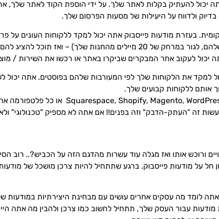
 יכול להעתיק בקלות לאתר שלך. על ידי הוספת הקוד לאתר שלך, את
בדיוק ולדווח על היעילות של מסעות הפרסום שלך.
מית. בעזרת מודעות פייסבוק אתה יכול למקד ללקוחות העונים על פרופ
להרוויח 100,000 $, להחזיק עסק משלהם, לגור במרחק של 20 מיילים מהחנות של
ה יכול לעקוב אחר המבקרים שביקרו באתר או רכשו את השירות / מוצ
ל למקד את הלקוחות שלך לפי המעורבות שלהם בפוסטים. אתה יכול לש
וך אותם ללקוחות קבועים שלך.
אם אתה מנהל את האתר שלך דרך ento, WordPress
שות זה "העתק-הדבק" וזה בפנים!! אם אתה לא מספיק "טכנולוגי" ולא 
 ורוכש אותו ואז מגלה עוד עשרות מהדגם הזה על הכביש?.. רוב הסיכ
ון חל על מודעות פייסבוק. ברגע שתתחיל להיות צרכן מושכל של מודעות
כה אתה לומד מה עסקים אחרים עושים עם מבחינת היצירתיות במודעות 
נת מודעות עבור העסק שלך, תתחיל לחשוב כמו צרכן ולהבין מה אתה הי