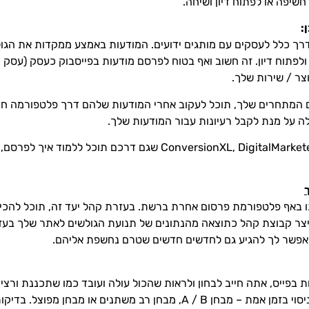
יפה או לפתוח דיון ושיחה.
:
ך כלל לעסקים עם מותגים ידועים. המודעות באמצע ממקדות את הגולש
ולפתוח דיון. זה חשוב ואף בטוח לפרסם מודעות בפייסבוק כעסק (עסק ק
צר / שירות שלך.
ם המתחרים שלך, תוכל לעקוב אחרי המודעות שלהם דרך פלטפורמה ח
 על מנת לקבל רעיונות עבור המודעות שלך.
בנוסף, ישנם בלוגים כמו ConversionXL, DigitalMarketer, Hubspot 
אותו באף פלטפורמת פרסום אחרת ברשת. בעזרת קהל יעד זה, תוכל להכ
ייצר קבוצת קהל כתוצאה מהנתונים של תנועת הגולשים לאתר שלך בעז
 יאפשר לך להגיע גם לחדשים חדשים שטרם נחשפת אליהם.
 בפייס, אתה חייב לבחון ולראות שהכול עולה ועובד כמו שתכננת ורצי
מקוונים מותאמים כל העת באמצעות ניסוי בזמן אמת – מבחן A / B, מבחן רב 