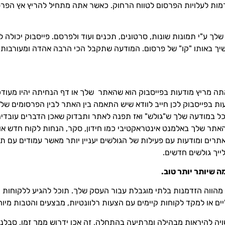
מות לעלויות הפרסום לטווח הרחוק. כאשר אתה מתחיל להריץ אץ הפרסומ
לך ע"י תמונות שונות, סרטונים, תכנים ועוד ולפרסם. פייסבוק יכולה ל
יך באותו "קו" של פרסום. המודעה שתקבל הכי הרבה אהדה ומעורבות מה
תה מריץ מודעות בפייסבוק הוא שהאתר שלך או דף הנחיתה יהיו מעודכ
בפייסבוק לכן חייב לוודא שיש התאמה בין האתר לבין הפרסומים שלך
כל במודעה שלך ש"גולש" ואז תפנה לאתר ותבדוק שאכן הדברים עובדי
האתר שלך באלמנט אינטראקטיבי כמו חידון, סקר, הנחות לקוח חדש או
 אתרים ומודעות עם פעילות של הגולשים יעניין יותר מאשר עמודים עם 
ייך גולשים חדשים.
ה שיותר יותר טוב.
 מהווה הזדמנות בלתי מוגבלת עבור העסק שלך. תוכל להגיע ללקוחות 
ים או למקד לקוחות קיימים עם הצעות רלוונטיות, מבצעים והטבות מיוח
ה להיראות מבהילה ומרתיעה בהתחלה, זה אכן ידרוש ממך זמן, סבלנות