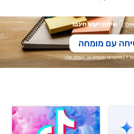
אום
👇
שיחת ייעוץ חינם!
יחה עם מומחה