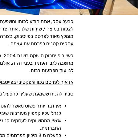
כבעל עסק, אתה מודע לכוחו והשפעתו 
לצפות במוצר / שירות שלך, אתה צריך
מומלץ מאוד לפרסם בפייסבוק, בצורה 
עסקים קטנים לפרסם את עצמם.
כאש
לנו עוד הפתעות רבות.
אז איך לפרסם נכון ואפקטיבי בפייסבו
סביר להניח ששמעת שעליך להפעיל מוד
אין דבר יותר פשוט מאשר להוס
לנהל עליו קמפיין מעורבות שיב
95% מהמשווקים לעסקים קט
החברתית.
למעלה מ 3 מיליון מפרסמים מסתמכים על הפלטפורמה שתביא לקוחות דרך דלתותיהם (הן ברשת והן מחוצה לה).