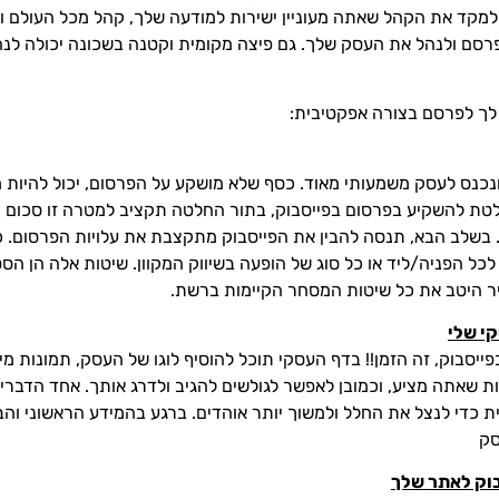
לפרסם ולנהל את העסק שלך. גם פיצה מקומית וקטנה בשכונה יכולה לנ
נכנס לעסק משמעותי מאוד. כסף שלא מושקע על הפרסום, יכול להיות 
טת להשקיע בפרסום בפייסבוק, בתור החלטה תקציב למטרה זו סכום חו
. בשלב הבא, תנסה להבין את הפייסבוק מתקצבת את עלויות הפרסום. כמה
לכל הפניה/ליד או כל סוג של הופעה בשיווק המקוון. שיטות אלה הן הסט
יר היטב את כל שיטות המסחר הקיימות ברשת.
י שלי
סבוק, זה הזמן!! בדף העסקי תוכל להוסיף לוגו של העסק, תמונות מיק
רות שאתה מציע, וכמובן לאפשר לגולשים להגיב ולדרג אותך. אחד הדב
ת כדי לנצל את החלל ולמשוך יותר אוהדים. ברגע בהמידע הראשוני והב
סק
בוק לאתר שלך