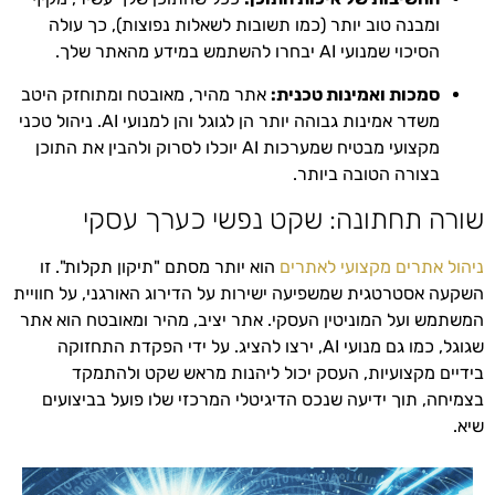
ומבנה טוב יותר (כמו תשובות לשאלות נפוצות), כך עולה
הסיכוי שמנועי AI יבחרו להשתמש במידע מהאתר שלך.
סמכות ואמינות טכנית:
אתר מהיר, מאובטח ומתוחזק היטב
משדר אמינות גבוהה יותר הן לגוגל והן למנועי AI. ניהול טכני
מקצועי מבטיח שמערכות AI יוכלו לסרוק ולהבין את התוכן
בצורה הטובה ביותר.
שורה תחתונה: שקט נפשי כערך עסקי
ניהול אתרים מקצועי לאתרים
הוא יותר מסתם "תיקון תקלות". זו
השקעה אסטרטגית שמשפיעה ישירות על הדירוג האורגני, על חוויית
המשתמש ועל המוניטין העסקי. אתר יציב, מהיר ומאובטח הוא אתר
שגוגל, כמו גם מנועי AI, ירצו להציג. על ידי הפקדת התחזוקה
בידיים מקצועיות, העסק יכול ליהנות מראש שקט ולהתמקד
בצמיחה, תוך ידיעה שנכס הדיגיטלי המרכזי שלו פועל בביצועים
שיא.